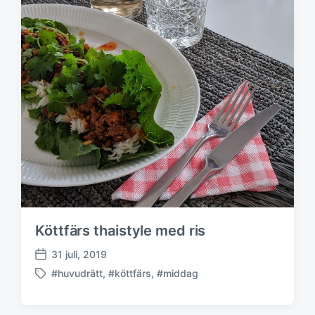
Köttfärs thaistyle med ris
31 juli, 2019
P
#huvudrätt
,
#köttfärs
,
#middag
u
M
b
ä
l
r