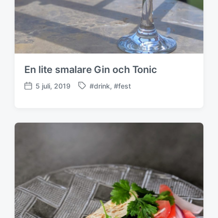
En lite smalare Gin och Tonic
5 juli, 2019
#drink
,
#fest
M
P
ä
u
r
b
k
l
t
i
m
c
e
e
d
r
i
n
g
s
d