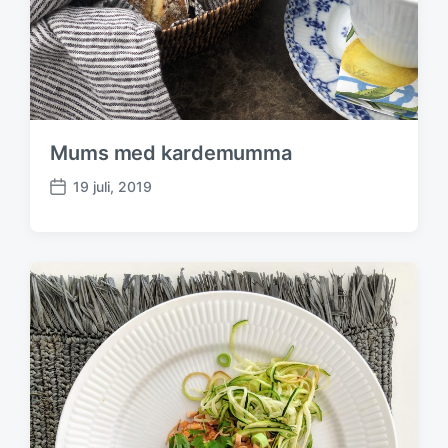
m
Mums med kardemumma
19 juli, 2019
P
u
b
l
i
c
e
r
i
n
g
s