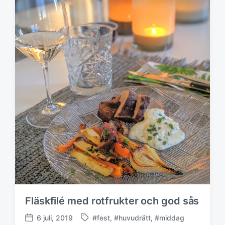
m
c
e
e
d
r
i
n
g
s
d
a
t
u
m
Fläskfilé med rotfrukter och god sås
6 juli, 2019
#fest
,
#huvudrätt
,
#middag
M
P