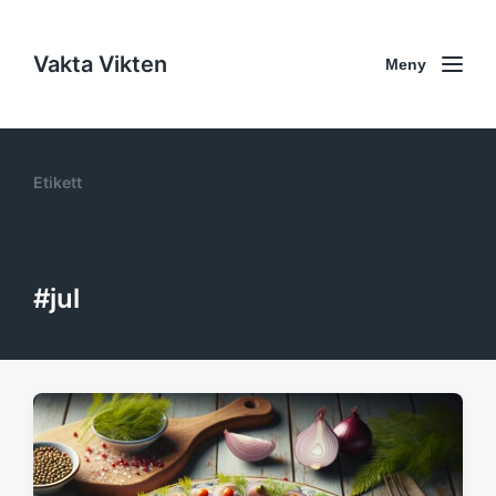
Vakta Vikten
Meny
Etikett
#jul