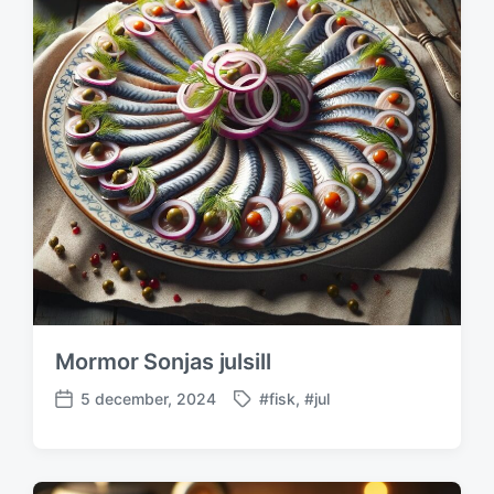
Mormor Sonjas julsill
5 december, 2024
#fisk
,
#jul
M
P
ä
u
r
b
k
l