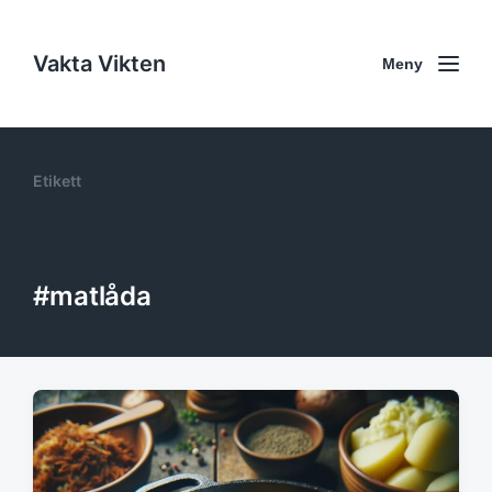
Vakta Vikten
Meny
Etikett
#matlåda