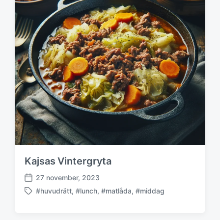
Kajsas Vintergryta
27 november, 2023
P
#huvudrätt
,
#lunch
,
#matlåda
,
#middag
u
M
b
ä
l
r