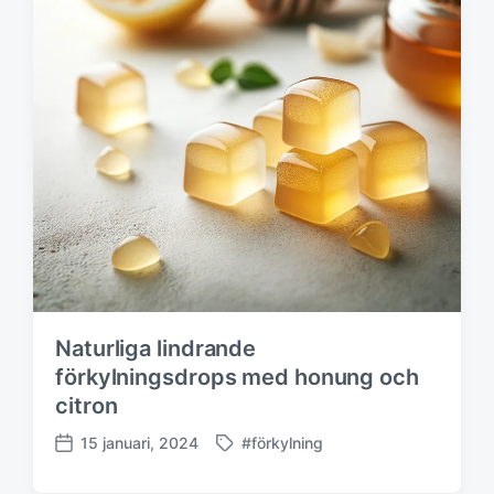
n
g
s
d
a
t
u
m
Naturliga lindrande
förkylningsdrops med honung och
citron
15 januari, 2024
#förkylning
M
P
ä
u