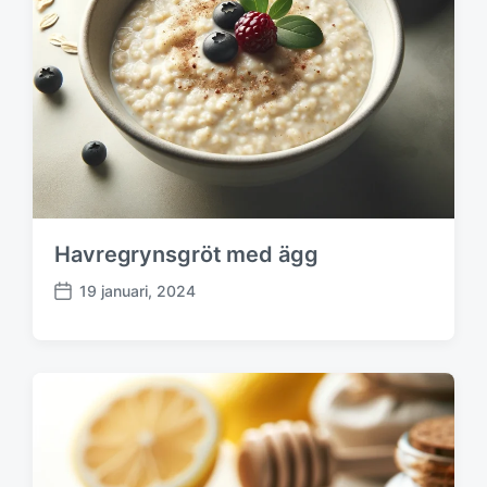
a
t
u
m
Havregrynsgröt med ägg
19 januari, 2024
P
u
b
l
i
c
e
r
i