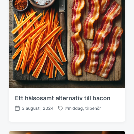
Ett hälsosamt alternativ till bacon
3 augusti, 2024
#middag
,
tillbehör
M
P
ä
u
r
b
k
l