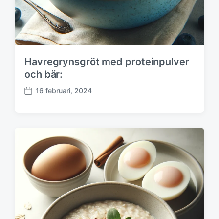
Havregrynsgröt med proteinpulver
och bär:
16 februari, 2024
P
u
b
l
i
c
e
r
i
n
g
s
d