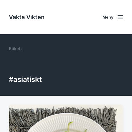
Vakta Vikten
Meny
Etikett
#asiatiskt