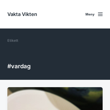
Vakta Vikten
Meny
Etikett
#vardag