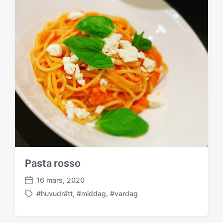
Pasta rosso
16 mars, 2020
P
#huvudrätt
,
#middag
,
#vardag
u
M
b
ä
l
r