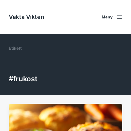
Vakta Vikten
Meny
Etikett
#frukost