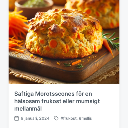
Saftiga Morotsscones för en
hälsosam frukost eller mumsigt
mellanmål
9 januari, 2024
#frukost
,
#mellis
M
P
ä
u