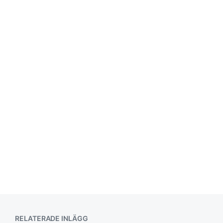
g
g
:
RELATERADE INLÄGG