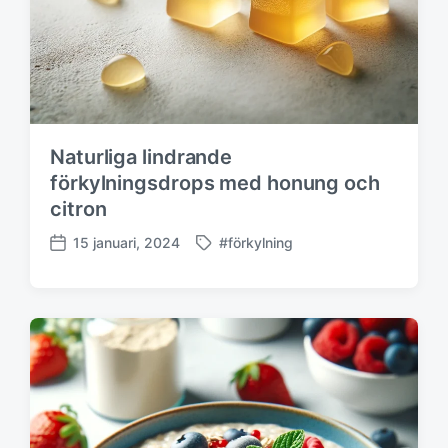
m
Naturliga lindrande
förkylningsdrops med honung och
citron
15 januari, 2024
#förkylning
M
P
ä
u
r
b
k
l
t
i
m
c
e
e
d
r
i
n