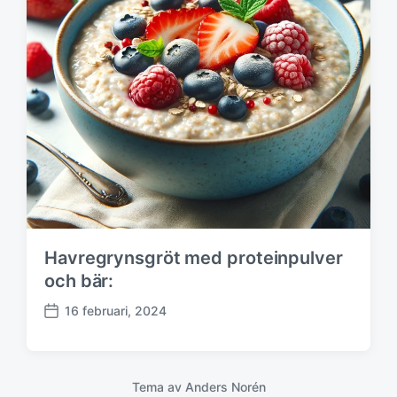
g
s
d
a
t
u
m
Havregrynsgröt med proteinpulver
och bär:
16 februari, 2024
P
u
b
l
Tema av
Anders Norén
i