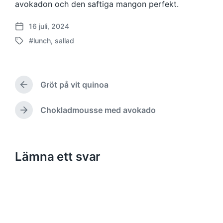
avokadon och den saftiga mangon perfekt.
16 juli, 2024
P
#lunch
,
sallad
u
M
b
ä
l
r
i
k
c
Gröt på vit quinoa
t
F
e
m
ö
r
e
r
Chokladmousse med avokado
N
i
e
d
ä
n
g
s
g
å
t
s
e
a
Lämna ett svar
d
n
i
a
d
n
t
e
l
i
u
ä
n
m
g
l
g
ä