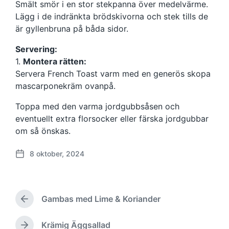
Smält smör i en stor stekpanna över medelvärme.
Lägg i de indränkta brödskivorna och stek tills de
är gyllenbruna på båda sidor.
Servering:
1.
Montera rätten:
Servera French Toast varm med en generös skopa
mascarponekräm ovanpå.
Toppa med den varma jordgubbsåsen och
eventuellt extra florsocker eller färska jordgubbar
om så önskas.
8 oktober, 2024
P
u
b
l
Gambas med Lime & Koriander
i
F
c
ö
r
e
Krämig Äggsallad