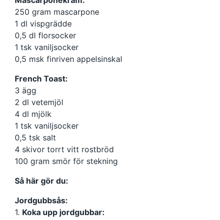
Mascarponekräm:
250 gram mascarpone
1 dl vispgrädde
0,5 dl florsocker
1 tsk vaniljsocker
0,5 msk finriven appelsinskal
French Toast:
3 ägg
2 dl vetemjöl
4 dl mjölk
1 tsk vaniljsocker
0,5 tsk salt
4 skivor torrt vitt rostbröd
100 gram smör för stekning
Så här gör du:
Jordgubbsås:
1.
Koka upp jordgubbar: