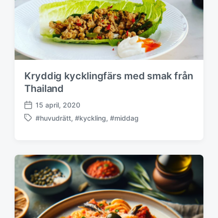
m
Kryddig kycklingfärs med smak från
Thailand
15 april, 2020
P
#huvudrätt
,
#kyckling
,
#middag
u
M
b
ä
l
r
i
k
c
t
e
m
r
e
i
d
n
g