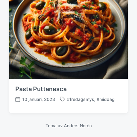
s
d
a
t
u
m
Pasta Puttanesca
10 januari, 2023
#fredagsmys
,
#middag
M
P
ä
u
r
b
k
l
Tema av
Anders Norén
t
i
m
c