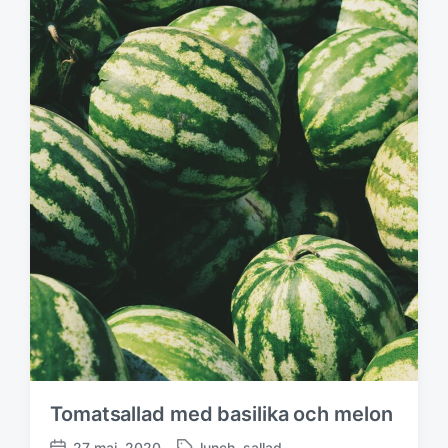
Tomatsallad med basilika och melon
27 maj, 2020
lunch
,
sallad